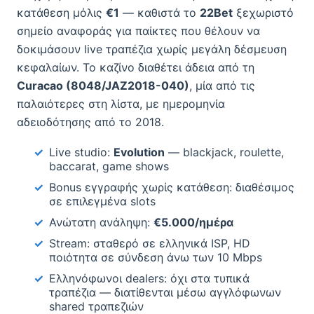
κατάθεση μόλις
€1
— καθιστά το
22Bet
ξεχωριστό
σημείο αναφοράς για παίκτες που θέλουν να
δοκιμάσουν live τραπέζια χωρίς μεγάλη δέσμευση
κεφαλαίων. Το καζίνο διαθέτει άδεια από τη
Curacao (8048/JAZ2018-040)
, μία από τις
παλαιότερες στη λίστα, με ημερομηνία
αδειοδότησης από το 2018.
Live studio:
Evolution
— blackjack, roulette,
baccarat, game shows
Bonus εγγραφής χωρίς κατάθεση: διαθέσιμος
σε επιλεγμένα slots
Ανώτατη ανάληψη:
€5.000/ημέρα
Stream: σταθερό σε ελληνικά ISP, HD
ποιότητα σε σύνδεση άνω των 10 Mbps
Ελληνόφωνοι dealers: όχι στα τυπικά
τραπέζια — διατίθενται μέσω αγγλόφωνων
shared τραπεζιών