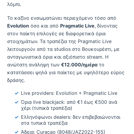
λόμπι.
Το καζίνο ενσωματώνει περιεχόμενο τόσο από
Evolution
όσο και από
Pragmatic Live
, δίνοντας
στον παίκτη επιλογές σε διαφορετικά όρια
στοιχημάτων. Τα τραπέζια της Pragmatic Live
λειτουργούν από τα studios στο Βουκουρέστι, με
ανταγωνιστικά όρια και αξιόπιστο stream. Η
ανώτατη ανάληψη των
€12.000/ημέρα
το
κατατάσσει ψηλά για παίκτες με υψηλότερο εύρος
δράσης.
Live providers: Evolution + Pragmatic Live
Όρια live blackjack: από €1 έως €500 ανά
χέρι (τυπικά τραπέζια)
Ελληνόφωνοι dealers: δεν επιβεβαιώνονται
στα τυπικά τραπέζια
Άδεια: Curacao (8048/JAZ2022-155)