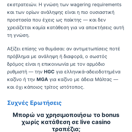
εκστρατειών. Η γνώση των wagering requirements
και των ορίων ανάληψης είναι η πιο ουσιαστική
προστασία που έχεις ως παίκτης — και δεν
χρειάζεται καμία κατάθεση για να αποκτήσεις αυτή
τη γνώση.
Αξίζει επίσης να θυμάσαι: αν αντιμετωπίσεις ποτέ
πρόβλημα με ανάληψη ή διαφορά, ο σωστός
δρόμος είναι η επικοινωνία με τον αρμόδιο
ρυθμιστή — την
HGC
για ελληνικά-αδειοδοτημένα
καζίνο ή την
MGA
για καζίνο με άδεια Μάλτας —
και όχι κάποιος τρίτος ιστότοπος.
Συχνές Ερωτήσεις
Μπορώ να χρησιμοποιήσω το bonus
χωρίς κατάθεση σε live casino
τραπέζια;