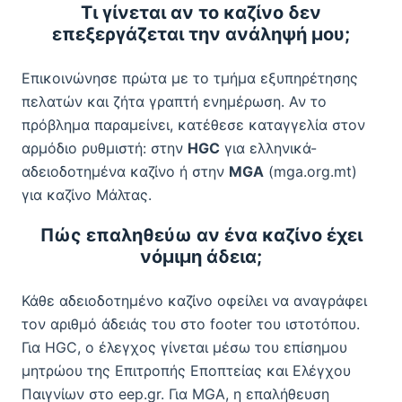
Τι γίνεται αν το καζίνο δεν
επεξεργάζεται την ανάληψή μου;
Επικοινώνησε πρώτα με το τμήμα εξυπηρέτησης
πελατών και ζήτα γραπτή ενημέρωση. Αν το
πρόβλημα παραμείνει, κατέθεσε καταγγελία στον
αρμόδιο ρυθμιστή: στην
HGC
για ελληνικά-
αδειοδοτημένα καζίνο ή στην
MGA
(mga.org.mt)
για καζίνο Μάλτας.
Πώς επαληθεύω αν ένα καζίνο έχει
νόμιμη άδεια;
Κάθε αδειοδοτημένο καζίνο οφείλει να αναγράφει
τον αριθμό άδειάς του στο footer του ιστοτόπου.
Για HGC, ο έλεγχος γίνεται μέσω του επίσημου
μητρώου της Επιτροπής Εποπτείας και Ελέγχου
Παιγνίων στο eep.gr. Για MGA, η επαλήθευση