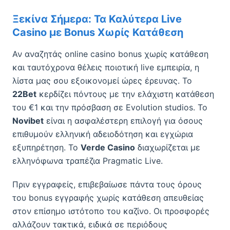
Ξεκίνα Σήμερα: Τα Καλύτερα Live
Casino με Bonus Χωρίς Κατάθεση
Αν αναζητάς online casino bonus χωρίς κατάθεση
και ταυτόχρονα θέλεις ποιοτική live εμπειρία, η
λίστα μας σου εξοικονομεί ώρες έρευνας. Το
22Bet
κερδίζει πόντους με την ελάχιστη κατάθεση
του €1 και την πρόσβαση σε Evolution studios. Το
Novibet
είναι η ασφαλέστερη επιλογή για όσους
επιθυμούν ελληνική αδειοδότηση και εγχώρια
εξυπηρέτηση. Το
Verde Casino
διαχωρίζεται με
ελληνόφωνα τραπέζια Pragmatic Live.
Πριν εγγραφείς, επιβεβαίωσε πάντα τους όρους
του bonus εγγραφής χωρίς κατάθεση απευθείας
στον επίσημο ιστότοπο του καζίνο. Οι προσφορές
αλλάζουν τακτικά, ειδικά σε περιόδους