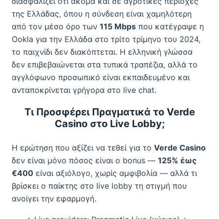
διασφαλίζει ότι ακόμα και σε αγροτικές περιοχές
της Ελλάδας, όπου η σύνδεση είναι χαμηλότερη
από τον μέσο όρο των
115 Mbps
που κατέγραψε η
Ookla για την Ελλάδα στο τρίτο τρίμηνο του 2024,
το παιχνίδι δεν διακόπτεται. Η ελληνική γλώσσα
δεν επιβεβαιώνεται στα τυπικά τραπέζια, αλλά το
αγγλόφωνο προσωπικό είναι εκπαιδευμένο και
ανταποκρίνεται γρήγορα στο live chat.
Τι Προσφέρει Πραγματικά το Verde
Casino στο Live Lobby;
Η ερώτηση που αξίζει να τεθεί για το
Verde Casino
δεν είναι μόνο πόσος είναι ο bonus —
125% έως
€400
είναι αξιόλογο, χωρίς αμφιβολία — αλλά τι
βρίσκει ο παίκτης στο live lobby τη στιγμή που
ανοίγει την εφαρμογή.