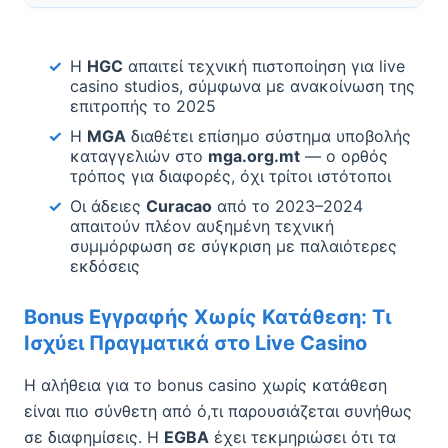
Η
HGC
απαιτεί τεχνική πιστοποίηση για live
casino studios, σύμφωνα με ανακοίνωση της
επιτροπής το 2025
Η
MGA
διαθέτει επίσημο σύστημα υποβολής
καταγγελιών στο
mga.org.mt
— ο ορθός
τρόπος για διαφορές, όχι τρίτοι ιστότοποι
Οι άδειες
Curacao
από το 2023–2024
απαιτούν πλέον αυξημένη τεχνική
συμμόρφωση σε σύγκριση με παλαιότερες
εκδόσεις
Bonus Εγγραφής Χωρίς Κατάθεση: Τι
Ισχύει Πραγματικά στο Live Casino
Η αλήθεια για το bonus casino χωρίς κατάθεση
είναι πιο σύνθετη από ό,τι παρουσιάζεται συνήθως
σε διαφημίσεις. Η
EGBA
έχει τεκμηριώσει ότι τα