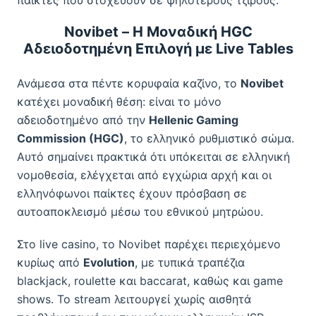
παίκτες που στοχεύουν σε ψηλότερους τζίρους.
Novibet – Η Μοναδική HGC
Αδειοδοτημένη Επιλογή με Live Tables
Ανάμεσα στα πέντε κορυφαία καζίνο, το
Novibet
κατέχει μοναδική θέση: είναι το μόνο
αδειοδοτημένο από την
Hellenic Gaming
Commission (HGC)
, το ελληνικό ρυθμιστικό σώμα.
Αυτό σημαίνει πρακτικά ότι υπόκειται σε ελληνική
νομοθεσία, ελέγχεται από εγχώρια αρχή και οι
ελληνόφωνοι παίκτες έχουν πρόσβαση σε
αυτοαποκλεισμό μέσω του εθνικού μητρώου.
Στο live casino, το Novibet παρέχει περιεχόμενο
κυρίως από
Evolution
, με τυπικά τραπέζια
blackjack, roulette και baccarat, καθώς και game
shows. Το stream λειτουργεί χωρίς αισθητά