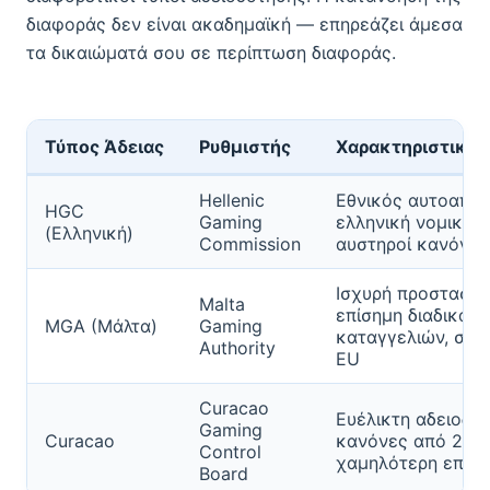
διαφοράς δεν είναι ακαδημαϊκή — επηρεάζει άμεσα
τα δικαιώματά σου σε περίπτωση διαφοράς.
Τύπος Άδειας
Ρυθμιστής
Χαρακτηριστικά γ
Hellenic
Εθνικός αυτοαποκ
HGC
Gaming
ελληνική νομική δ
(Ελληνική)
Commission
αυστηροί κανόνες
Ισχυρή προστασία 
Malta
επίσημη διαδικασί
MGA (Μάλτα)
Gaming
καταγγελιών, συ
Authority
EU
Curacao
Ευέλικτη αδειοδότ
Gaming
Curacao
κανόνες από 202
Control
χαμηλότερη εποπ
Board