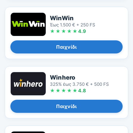
WinWin
Έως 1.500 € + 250 FS
★★★★★
4.9
Παιχνίδι
Winhero
325% έως 3.750 € + 500 FS
★★★★★
4.8
Παιχνίδι