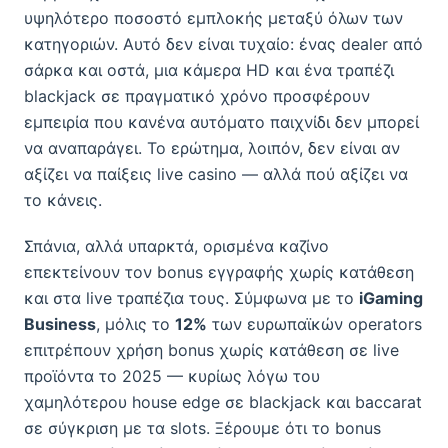
υψηλότερο ποσοστό εμπλοκής μεταξύ όλων των
κατηγοριών. Αυτό δεν είναι τυχαίο: ένας dealer από
σάρκα και οστά, μια κάμερα HD και ένα τραπέζι
blackjack σε πραγματικό χρόνο προσφέρουν
εμπειρία που κανένα αυτόματο παιχνίδι δεν μπορεί
να αναπαράγει. Το ερώτημα, λοιπόν, δεν είναι αν
αξίζει να παίξεις live casino — αλλά πού αξίζει να
το κάνεις.
Σπάνια, αλλά υπαρκτά, ορισμένα καζίνο
επεκτείνουν τον bonus εγγραφής χωρίς κατάθεση
και στα live τραπέζια τους. Σύμφωνα με το
iGaming
Business
, μόλις το
12%
των ευρωπαϊκών operators
επιτρέπουν χρήση bonus χωρίς κατάθεση σε live
προϊόντα το 2025 — κυρίως λόγω του
χαμηλότερου house edge σε blackjack και baccarat
σε σύγκριση με τα slots. Ξέρουμε ότι το bonus