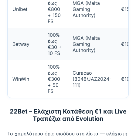
έως
MGA (Malta
Unibet
€800
Gaming
€15
+ 150
Authority)
FS
100%
MGA (Malta
έως
Betway
Gaming
€10
€30 +
Authority)
10 FS
100%
έως
Curacao
WinWin
€300
(8048/JAZ2024-
€10
+ 50
111)
FS
22Bet – Ελάχιστη Κατάθεση €1 και Live
Τραπέζια από Evolution
Το χαμηλότερο όριο εισόδου στη λίστα — ελάχιστη