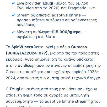
Live provider:
Ezugi
(μέλος του ομίλου
Evolution από το 2020) και Pragmatic Live
Stream αξιοπιστία: adaptive bitrate —
προσαρμόζεται αυτόματα σε ασθενέστερες
συνδέσεις
Μέγιστη ανάληψη:
€15.000/ημέρα
—
υψηλότερη στη λίστα
Το
SpinWinera
λειτουργεί με άδεια
Curacao
(8048/JAZ2024-077)
, μια από τις πιο πρόσφατες
εκδόσεις. Αυτό σημαίνει ότι το καζίνο υπόκειται
στους αναθεωρημένους κανόνες αδειοδότησης της
Curacao που τέθηκαν σε ισχύ στην περίοδο 2023–
2024, απαιτώντας πιο συστηματικό τεχνικό έλεγχο.
Ο
Ezugi
είναι ένας από τους providers που έχουν
χτίσει τη φήμη τους σε αγορές με μεταβλητή
συνδεσιμότητα — το adaptive bitrate streaming του