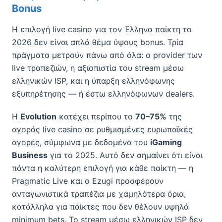
Bonus
Η επιλογή live casino για τον Έλληνα παίκτη το
2026 δεν είναι απλά θέμα ύψους bonus. Τρία
πράγματα μετρούν πάνω από όλα: ο provider των
live τραπεζιών, η αξιοπιστία του stream μέσω
ελληνικών ISP, και η ύπαρξη ελληνόφωνης
εξυπηρέτησης — ή έστω ελληνόφωνων dealers.
Η
Evolution
κατέχει περίπου το
70–75%
της
αγοράς live casino σε ρυθμισμένες ευρωπαϊκές
αγορές, σύμφωνα με δεδομένα του
iGaming
Business
για το 2025. Αυτό δεν σημαίνει ότι είναι
πάντα η καλύτερη επιλογή για κάθε παίκτη — η
Pragmatic Live και ο Ezugi προσφέρουν
ανταγωνιστικά τραπέζια με χαμηλότερα όρια,
κατάλληλα για παίκτες που δεν θέλουν υψηλά
minimum bets. Το stream μέσω ελληνικών ISP δεν