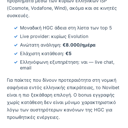
προβλήματα μέσω των κύριων ελληνικών ISP
(Cosmote, Vodafone, Wind), ακόμα και σε κινητές
συσκευές.
Μοναδική HGC άδεια στη λίστα των top 5
Live provider: κυρίως Evolution
Ανώτατη ανάληψη:
€8.000/ημέρα
Ελάχιστη κατάθεση:
€5
Ελληνόφωνη εξυπηρέτηση: ναι — live chat,
email
Για παίκτες που δίνουν προτεραιότητα στη νομική
σαφήνεια εντός ελληνικής επικράτειας, το Novibet
είναι η πιο ξεκάθαρη επιλογή. Ο bonus εγγραφής
χωρίς κατάθεση δεν είναι μόνιμο χαρακτηριστικό
λόγω των αυστηρότερων κανόνων της HGC για
προωθητικές ενέργειες.