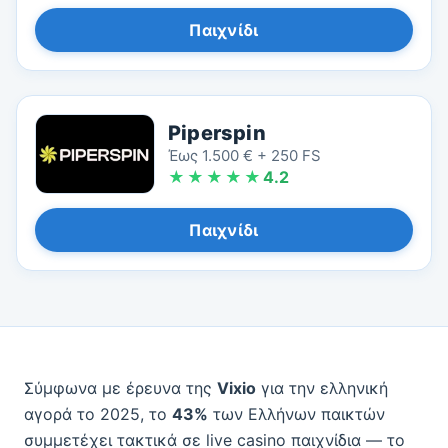
Παιχνίδι
Piperspin
Έως 1.500 € + 250 FS
★★★★★
4.2
Παιχνίδι
Σύμφωνα με έρευνα της
Vixio
για την ελληνική
αγορά το 2025, το
43%
των Ελλήνων παικτών
συμμετέχει τακτικά σε live casino παιχνίδια — το