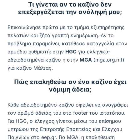
Τι γίνεται αν το καζίνο δεν
επεξεργάζεται την ανάληψή μου;
Επικοινώνησε πρώτα με το τμήμα εξυπηρέτησης
πελατών και ζήτα γραπτή ενημέρωση. Αν το
πρόβλημα παραμείνει, κατέθεσε καταγγελία στον
αρμόδιο ρυθμιστή: στην
HGC
για ελληνικά-
αδειοδοτημένα καζίνο ή στην
MGA
(mga.org.mt)
για καζίνο Μάλτας.
Πώς επαληθεύω αν ένα καζίνο έχει
νόμιμη άδεια;
Κάθε αδειοδοτημένο καζίνο οφείλει να αναγράφει
τον αριθμό άδειάς του στο footer του ιστοτόπου.
Για HGC, ο έλεγχος γίνεται μέσω του επίσημου
μητρώου της Επιτροπής Εποπτείας και Ελέγχου
Παιγνίων στο eep.gr. Για MGA, η επαλήθευση