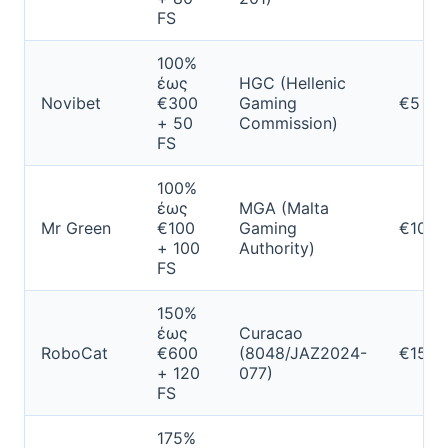
FS
100%
έως
HGC (Hellenic
Novibet
€300
Gaming
€5
+ 50
Commission)
FS
100%
έως
MGA (Malta
Mr Green
€100
Gaming
€10
+ 100
Authority)
FS
150%
έως
Curacao
RoboCat
€600
(8048/JAZ2024-
€15
+ 120
077)
FS
175%