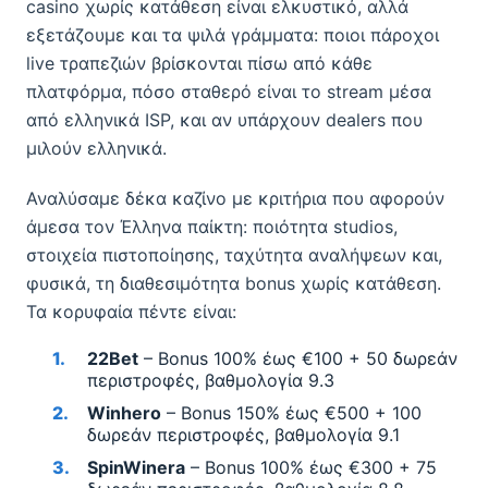
casino χωρίς κατάθεση είναι ελκυστικό, αλλά
εξετάζουμε και τα ψιλά γράμματα: ποιοι πάροχοι
live τραπεζιών βρίσκονται πίσω από κάθε
πλατφόρμα, πόσο σταθερό είναι το stream μέσα
από ελληνικά ISP, και αν υπάρχουν dealers που
μιλούν ελληνικά.
Αναλύσαμε δέκα καζίνο με κριτήρια που αφορούν
άμεσα τον Έλληνα παίκτη: ποιότητα studios,
στοιχεία πιστοποίησης, ταχύτητα αναλήψεων και,
φυσικά, τη διαθεσιμότητα bonus χωρίς κατάθεση.
Τα κορυφαία πέντε είναι:
22Bet
– Bonus 100% έως €100 + 50 δωρεάν
περιστροφές, βαθμολογία 9.3
Winhero
– Bonus 150% έως €500 + 100
δωρεάν περιστροφές, βαθμολογία 9.1
SpinWinera
– Bonus 100% έως €300 + 75