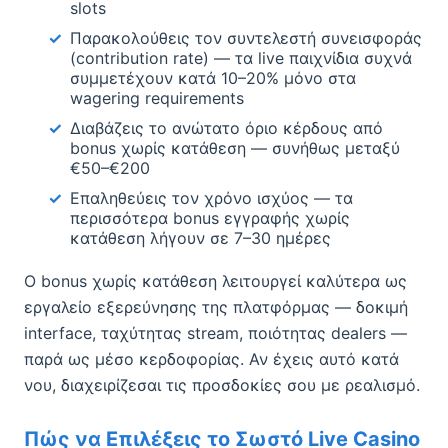
slots
Παρακολούθεις τον συντελεστή συνεισφοράς
(contribution rate) — τα live παιχνίδια συχνά
συμμετέχουν κατά 10–20% μόνο στα
wagering requirements
Διαβάζεις το ανώτατο όριο κέρδους από
bonus χωρίς κατάθεση — συνήθως μεταξύ
€50–€200
Επαληθεύεις τον χρόνο ισχύος — τα
περισσότερα bonus εγγραφής χωρίς
κατάθεση λήγουν σε 7–30 ημέρες
Ο bonus χωρίς κατάθεση λειτουργεί καλύτερα ως
εργαλείο εξερεύνησης της πλατφόρμας — δοκιμή
interface, ταχύτητας stream, ποιότητας dealers —
παρά ως μέσο κερδοφορίας. Αν έχεις αυτό κατά
νου, διαχειρίζεσαι τις προσδοκίες σου με ρεαλισμό.
Πώς να Επιλέξεις το Σωστό Live Casino