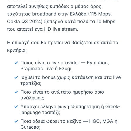
αποτελεί συνήθως εμπόδιο: ο μέσος όρος
ταχύτητας broadband στην Ελλάδα (115 Mbps,
Ookla Q3 2024) ξεπερνά κατά πολύ τα 10 Mbps
που απαιτεί ένα HD live stream.
Η επιλογή σου θα πρέπει να βασίζεται σε αυτά τα
κριτήρια:
Ποιος είναι ο live provider — Evolution,
Pragmatic Live ή Ezugi;
Ισχύει το bonus χωρίς κατάθεση και στα live
τραπέζια;
Ποιο είναι το ανώτατο ημερήσιο όριο
ανάληψης;
Υπάρχει ελληνόφωνη εξυπηρέτηση ή Greek-
language τραπέζι;
Ποια άδεια φέρει το καζίνο — HGC, MGA ή
Curacao;