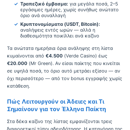
Τραπεζικό έμβασμα:
για μεγάλα ποσά, 2–5
εργάσιμες ημέρες, χωρίς συνήθως ανώτατο
όριο ανά συναλλαγή
Κρυπτονομίσματα (USDT, Bitcoin):
αναλήψεις εντός ωρών — αλλά η
διαθεσιμότητα ποικίλλει ανά καζίνο
Τα ανώτατα ημερήσια όρια ανάληψης στη λίστα
κυμαίνονται από
€4.500
(Verde Casino) έως
€20.000
(Mr Green). Αν είσαι παίκτης που κινείται
σε υψηλά ποσά, το όριο αυτό μετράει εξίσου — αν
όχι περισσότερο — από τον bonus εγγραφής χωρίς
κατάθεση.
Πώς Λειτουργούν οι Άδειες και Τι
Σημαίνουν για τον Έλληνα Παίκτη
Στα δέκα καζίνο της λίστας εμφανίζονται τρεις
διαφορετικοί τύποι αδειοδότησης. Η κατανόηση της