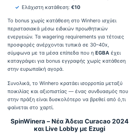
Ελάχιστη κατάθεση:
€10
Το bonus χωρίς κατάθεση στο Winhero ισχύει
περιστασιακά μέσω ειδικών προωθητικών
ενεργειών. Τα wagering requirements για τέτοιες
προσφορές ανέρχονται τυπικά σε 30–40x,
σύμφωνα με τα μέσα επίπεδα που η
EGBA
έχει
καταγράψει για bonus εγγραφής χωρίς κατάθεση
στην ευρωπαϊκή αγορά.
Συνολικά, το Winhero κρατάει ισορροπία μεταξύ
ποικιλίας και αξιοπιστίας — ένας συνδυασμός που
στην πράξη είναι δυσκολότερο να βρεθεί από ό,τι
φαίνεται στο χαρτί.
SpinWinera – Νέα Άδεια Curacao 2024
και Live Lobby με Ezugi