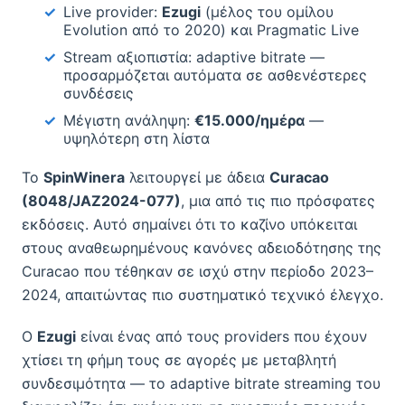
Live provider:
Ezugi
(μέλος του ομίλου
Evolution από το 2020) και Pragmatic Live
Stream αξιοπιστία: adaptive bitrate —
προσαρμόζεται αυτόματα σε ασθενέστερες
συνδέσεις
Μέγιστη ανάληψη:
€15.000/ημέρα
—
υψηλότερη στη λίστα
Το
SpinWinera
λειτουργεί με άδεια
Curacao
(8048/JAZ2024-077)
, μια από τις πιο πρόσφατες
εκδόσεις. Αυτό σημαίνει ότι το καζίνο υπόκειται
στους αναθεωρημένους κανόνες αδειοδότησης της
Curacao που τέθηκαν σε ισχύ στην περίοδο 2023–
2024, απαιτώντας πιο συστηματικό τεχνικό έλεγχο.
Ο
Ezugi
είναι ένας από τους providers που έχουν
χτίσει τη φήμη τους σε αγορές με μεταβλητή
συνδεσιμότητα — το adaptive bitrate streaming του