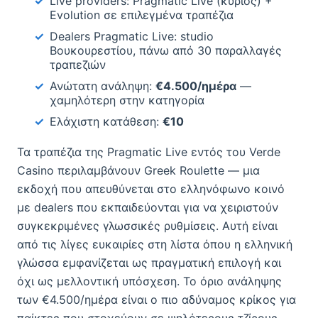
Live providers: Pragmatic Live (κύριος) +
Evolution σε επιλεγμένα τραπέζια
Dealers Pragmatic Live: studio
Βουκουρεστίου, πάνω από 30 παραλλαγές
τραπεζιών
Ανώτατη ανάληψη:
€4.500/ημέρα
—
χαμηλότερη στην κατηγορία
Ελάχιστη κατάθεση:
€10
Τα τραπέζια της Pragmatic Live εντός του Verde
Casino περιλαμβάνουν Greek Roulette — μια
εκδοχή που απευθύνεται στο ελληνόφωνο κοινό
με dealers που εκπαιδεύονται για να χειριστούν
συγκεκριμένες γλωσσικές ρυθμίσεις. Αυτή είναι
από τις λίγες ευκαιρίες στη λίστα όπου η ελληνική
γλώσσα εμφανίζεται ως πραγματική επιλογή και
όχι ως μελλοντική υπόσχεση. Το όριο ανάληψης
των €4.500/ημέρα είναι ο πιο αδύναμος κρίκος για