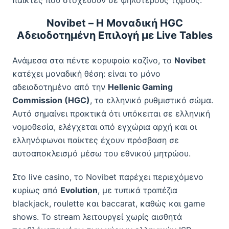
παίκτες που στοχεύουν σε ψηλότερους τζίρους.
Novibet – Η Μοναδική HGC
Αδειοδοτημένη Επιλογή με Live Tables
Ανάμεσα στα πέντε κορυφαία καζίνο, το
Novibet
κατέχει μοναδική θέση: είναι το μόνο
αδειοδοτημένο από την
Hellenic Gaming
Commission (HGC)
, το ελληνικό ρυθμιστικό σώμα.
Αυτό σημαίνει πρακτικά ότι υπόκειται σε ελληνική
νομοθεσία, ελέγχεται από εγχώρια αρχή και οι
ελληνόφωνοι παίκτες έχουν πρόσβαση σε
αυτοαποκλεισμό μέσω του εθνικού μητρώου.
Στο live casino, το Novibet παρέχει περιεχόμενο
κυρίως από
Evolution
, με τυπικά τραπέζια
blackjack, roulette και baccarat, καθώς και game
shows. Το stream λειτουργεί χωρίς αισθητά