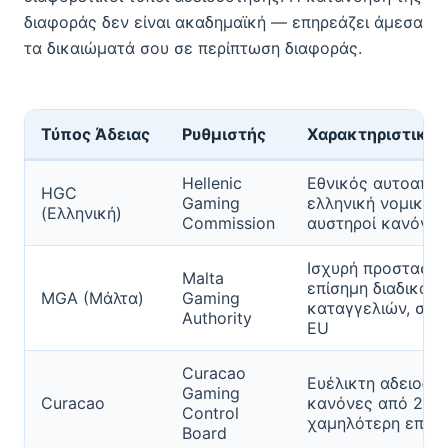
διαφοράς δεν είναι ακαδημαϊκή — επηρεάζει άμεσα
τα δικαιώματά σου σε περίπτωση διαφοράς.
Τύπος Άδειας
Ρυθμιστής
Χαρακτηριστικά γ
Hellenic
Εθνικός αυτοαποκ
HGC
Gaming
ελληνική νομική δ
(Ελληνική)
Commission
αυστηροί κανόνες
Ισχυρή προστασία 
Malta
επίσημη διαδικασί
MGA (Μάλτα)
Gaming
καταγγελιών, συ
Authority
EU
Curacao
Ευέλικτη αδειοδότ
Gaming
Curacao
κανόνες από 202
Control
χαμηλότερη εποπ
Board