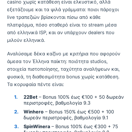
casino χωρίς κατάθεση είναι ελκυστικό, αλλά
εξετάζουμε και τα ψιλά γράμματα: ποιοι πάροχοι
live τραπεζιών βρίσκονται πίσω από κάθε
πλατφόρμα, πόσο σταθερό είναι το stream μέσα
από ελληνικά ISP, και αν υπάρχουν dealers που
μιλούν ελληνικά.
Αναλύσαμε δέκα καζίνο με κριτήρια που αφορούν
άμεσα τον Έλληνα παίκτη: ποιότητα studios,
στοιχεία πιστοποίησης, ταχύτητα αναλήψεων και,
φυσικά, τη διαθεσιμότητα bonus χωρίς κατάθεση.
Τα κορυφαία πέντε είναι:
22Bet
– Bonus 100% έως €100 + 50 δωρεάν
περιστροφές, βαθμολογία 9.3
Winhero
– Bonus 150% έως €500 + 100
δωρεάν περιστροφές, βαθμολογία 9.1
SpinWinera
– Bonus 100% έως €300 + 75