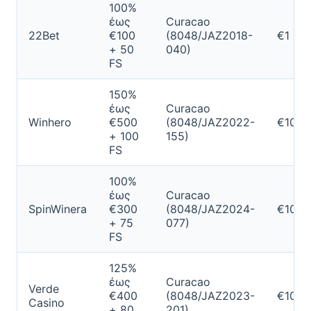
100%
έως
Curacao
22Bet
€100
(8048/JAZ2018-
€1
+ 50
040)
FS
150%
έως
Curacao
Winhero
€500
(8048/JAZ2022-
€10
+ 100
155)
FS
100%
έως
Curacao
SpinWinera
€300
(8048/JAZ2024-
€10
+ 75
077)
FS
125%
έως
Curacao
Verde
€400
(8048/JAZ2023-
€10
Casino
+ 80
201)