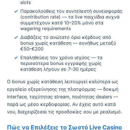
slots
Παρακολούθεις τον συντελεστή συνεισφοράς
(contribution rate) — τα live παιχνίδια συχνά
συμμετέχουν κατά 10–20% μόνο στα
wagering requirements
Διαβάζεις το ανώτατο όριο κέρδους από
bonus χωρίς κατάθεση — συνήθως μεταξύ
€50–€200
Επαληθεύεις τον χρόνο ισχύος — τα
περισσότερα bonus εγγραφής χωρίς
κατάθεση λήγουν σε 7–30 ημέρες
Ο bonus χωρίς κατάθεση λειτουργεί καλύτερα ως
εργαλείο εξερεύνησης της πλατφόρμας — δοκιμή
interface, ταχύτητας stream, ποιότητας dealers —
παρά ως μέσο κερδοφορίας. Αν έχεις αυτό κατά
νου, διαχειρίζεσαι τις προσδοκίες σου με ρεαλισμό.
Πώς να Επιλέξεις το Σωστό Live Casino