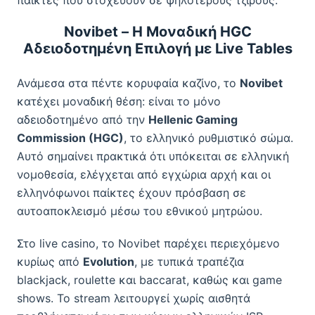
παίκτες που στοχεύουν σε ψηλότερους τζίρους.
Novibet – Η Μοναδική HGC
Αδειοδοτημένη Επιλογή με Live Tables
Ανάμεσα στα πέντε κορυφαία καζίνο, το
Novibet
κατέχει μοναδική θέση: είναι το μόνο
αδειοδοτημένο από την
Hellenic Gaming
Commission (HGC)
, το ελληνικό ρυθμιστικό σώμα.
Αυτό σημαίνει πρακτικά ότι υπόκειται σε ελληνική
νομοθεσία, ελέγχεται από εγχώρια αρχή και οι
ελληνόφωνοι παίκτες έχουν πρόσβαση σε
αυτοαποκλεισμό μέσω του εθνικού μητρώου.
Στο live casino, το Novibet παρέχει περιεχόμενο
κυρίως από
Evolution
, με τυπικά τραπέζια
blackjack, roulette και baccarat, καθώς και game
shows. Το stream λειτουργεί χωρίς αισθητά