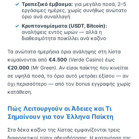
Τραπεζικό έμβασμα:
για μεγάλα ποσά, 2–5
εργάσιμες ημέρες, χωρίς συνήθως ανώτατο
όριο ανά συναλλαγή
Κρυπτονομίσματα (USDT, Bitcoin):
αναλήψεις εντός ωρών — αλλά η
διαθεσιμότητα ποικίλλει ανά καζίνο
Τα ανώτατα ημερήσια όρια ανάληψης στη λίστα
κυμαίνονται από
€4.500
(Verde Casino) έως
€20.000
(Mr Green). Αν είσαι παίκτης που κινείται
σε υψηλά ποσά, το όριο αυτό μετράει εξίσου — αν
όχι περισσότερο — από τον bonus εγγραφής χωρίς
κατάθεση.
Πώς Λειτουργούν οι Άδειες και Τι
Σημαίνουν για τον Έλληνα Παίκτη
Στα δέκα καζίνο της λίστας εμφανίζονται τρεις
διαφορετικοί τύποι αδειοδότησης. Η κατανόηση της