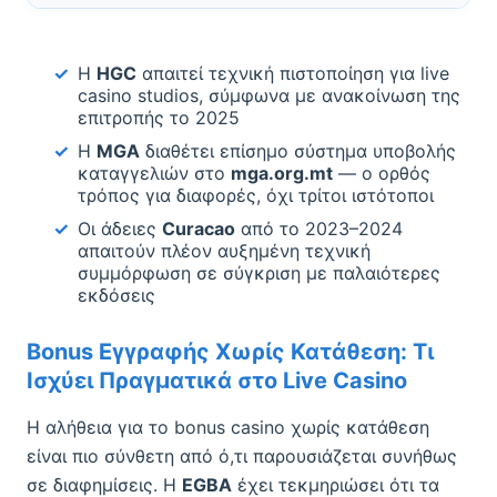
Η
HGC
απαιτεί τεχνική πιστοποίηση για live
casino studios, σύμφωνα με ανακοίνωση της
επιτροπής το 2025
Η
MGA
διαθέτει επίσημο σύστημα υποβολής
καταγγελιών στο
mga.org.mt
— ο ορθός
τρόπος για διαφορές, όχι τρίτοι ιστότοποι
Οι άδειες
Curacao
από το 2023–2024
απαιτούν πλέον αυξημένη τεχνική
συμμόρφωση σε σύγκριση με παλαιότερες
εκδόσεις
Bonus Εγγραφής Χωρίς Κατάθεση: Τι
Ισχύει Πραγματικά στο Live Casino
Η αλήθεια για το bonus casino χωρίς κατάθεση
είναι πιο σύνθετη από ό,τι παρουσιάζεται συνήθως
σε διαφημίσεις. Η
EGBA
έχει τεκμηριώσει ότι τα