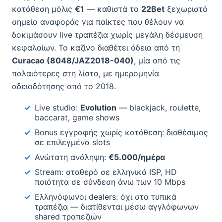
κατάθεση μόλις
€1
— καθιστά το
22Bet
ξεχωριστό
σημείο αναφοράς για παίκτες που θέλουν να
δοκιμάσουν live τραπέζια χωρίς μεγάλη δέσμευση
κεφαλαίων. Το καζίνο διαθέτει άδεια από τη
Curacao (8048/JAZ2018-040)
, μία από τις
παλαιότερες στη λίστα, με ημερομηνία
αδειοδότησης από το 2018.
Live studio:
Evolution
— blackjack, roulette,
baccarat, game shows
Bonus εγγραφής χωρίς κατάθεση: διαθέσιμος
σε επιλεγμένα slots
Ανώτατη ανάληψη:
€5.000/ημέρα
Stream: σταθερό σε ελληνικά ISP, HD
ποιότητα σε σύνδεση άνω των 10 Mbps
Ελληνόφωνοι dealers: όχι στα τυπικά
τραπέζια — διατίθενται μέσω αγγλόφωνων
shared τραπεζιών