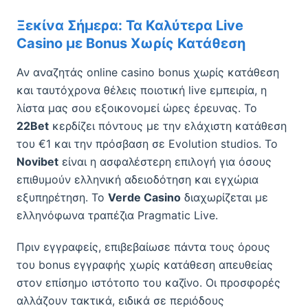
Ξεκίνα Σήμερα: Τα Καλύτερα Live
Casino με Bonus Χωρίς Κατάθεση
Αν αναζητάς online casino bonus χωρίς κατάθεση
και ταυτόχρονα θέλεις ποιοτική live εμπειρία, η
λίστα μας σου εξοικονομεί ώρες έρευνας. Το
22Bet
κερδίζει πόντους με την ελάχιστη κατάθεση
του €1 και την πρόσβαση σε Evolution studios. Το
Novibet
είναι η ασφαλέστερη επιλογή για όσους
επιθυμούν ελληνική αδειοδότηση και εγχώρια
εξυπηρέτηση. Το
Verde Casino
διαχωρίζεται με
ελληνόφωνα τραπέζια Pragmatic Live.
Πριν εγγραφείς, επιβεβαίωσε πάντα τους όρους
του bonus εγγραφής χωρίς κατάθεση απευθείας
στον επίσημο ιστότοπο του καζίνο. Οι προσφορές
αλλάζουν τακτικά, ειδικά σε περιόδους