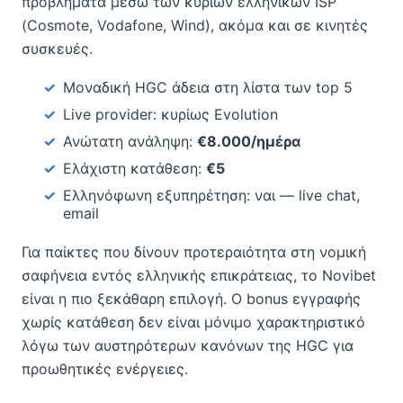
προβλήματα μέσω των κύριων ελληνικών ISP
(Cosmote, Vodafone, Wind), ακόμα και σε κινητές
συσκευές.
Μοναδική HGC άδεια στη λίστα των top 5
Live provider: κυρίως Evolution
Ανώτατη ανάληψη:
€8.000/ημέρα
Ελάχιστη κατάθεση:
€5
Ελληνόφωνη εξυπηρέτηση: ναι — live chat,
email
Για παίκτες που δίνουν προτεραιότητα στη νομική
σαφήνεια εντός ελληνικής επικράτειας, το Novibet
είναι η πιο ξεκάθαρη επιλογή. Ο bonus εγγραφής
χωρίς κατάθεση δεν είναι μόνιμο χαρακτηριστικό
λόγω των αυστηρότερων κανόνων της HGC για
προωθητικές ενέργειες.