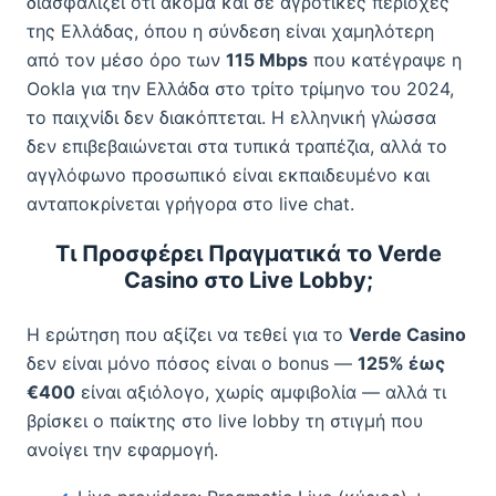
διασφαλίζει ότι ακόμα και σε αγροτικές περιοχές
της Ελλάδας, όπου η σύνδεση είναι χαμηλότερη
από τον μέσο όρο των
115 Mbps
που κατέγραψε η
Ookla για την Ελλάδα στο τρίτο τρίμηνο του 2024,
το παιχνίδι δεν διακόπτεται. Η ελληνική γλώσσα
δεν επιβεβαιώνεται στα τυπικά τραπέζια, αλλά το
αγγλόφωνο προσωπικό είναι εκπαιδευμένο και
ανταποκρίνεται γρήγορα στο live chat.
Τι Προσφέρει Πραγματικά το Verde
Casino στο Live Lobby;
Η ερώτηση που αξίζει να τεθεί για το
Verde Casino
δεν είναι μόνο πόσος είναι ο bonus —
125% έως
€400
είναι αξιόλογο, χωρίς αμφιβολία — αλλά τι
βρίσκει ο παίκτης στο live lobby τη στιγμή που
ανοίγει την εφαρμογή.